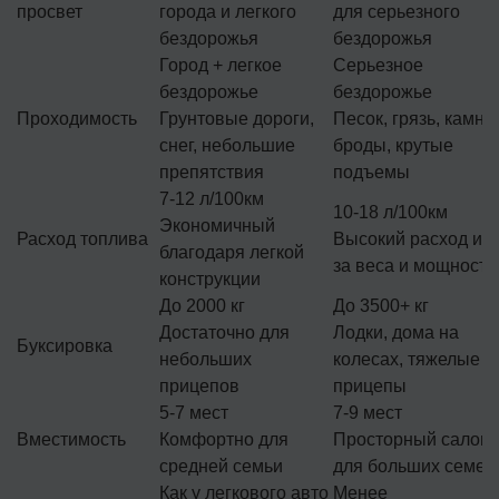
просвет
города и легкого
для серьезного
бездорожья
бездорожья
Город + легкое
Серьезное
бездорожье
бездорожье
Проходимость
Грунтовые дороги,
Песок, грязь, камни,
снег, небольшие
броды, крутые
препятствия
подъемы
7-12 л/100км
10-18 л/100км
Экономичный
Расход топлива
Высокий расход из-
благодаря легкой
за веса и мощности
конструкции
До 2000 кг
До 3500+ кг
Достаточно для
Лодки, дома на
Буксировка
небольших
колесах, тяжелые
прицепов
прицепы
5-7 мест
7-9 мест
Вместимость
Комфортно для
Просторный салон
средней семьи
для больших семей
Как у легкового авто
Менее