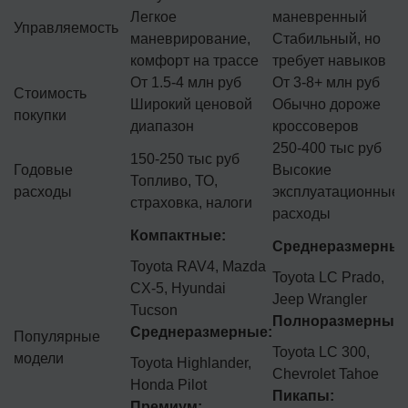
Легкое
маневренный
Управляемость
маневрирование,
Стабильный, но
комфорт на трассе
требует навыков
От 1.5-4 млн руб
От 3-8+ млн руб
Стоимость
Широкий ценовой
Обычно дороже
покупки
диапазон
кроссоверов
250-400 тыс руб
150-250 тыс руб
Годовые
Высокие
Топливо, ТО,
расходы
эксплуатационные
страховка, налоги
расходы
Компактные:
Среднеразмерные
Toyota RAV4, Mazda
Toyota LC Prado,
CX-5, Hyundai
Jeep Wrangler
Tucson
Полноразмерные:
Среднеразмерные:
Популярные
Toyota LC 300,
модели
Toyota Highlander,
Chevrolet Tahoe
Honda Pilot
Пикапы:
Премиум: