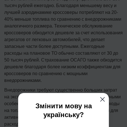
тысяч рублей ежегодно. Благодаря меньшему весу и
лучшей аэродинамике кроссоверы потребляют на 20-
40% меньше топлива по сравнению с внедорожниками
аналогичного размера. Техническое обслуживание
кроссоверов обходится дешевле за счет использования
агрегатов от легковых автомобилей, что делает
запасные части более доступными. Ежегодные
расходы на плановое ТО обычно составляют от 30 до
50 тысяч рублей. Страхование ОСАГО также обходится
дешевле благодаря более низким коэффициентам для
кроссоверов по сравнению с мощными
внедорожниками.
Внедорожники требуют существенно больших затрат
на эксплуатацию, что объясняется их конструктивными
особенностями и предназначением. Годовые расходы
Змінити мову на
на топливо могут достигать 150-250 тысяч рублей для
українську?
активно эксплуатируемого автомобиля. Высокий
расход обусловлен большим весом, менее