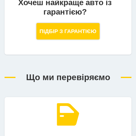
Хочеш найкраще авто із
гарантією?
ПІДБІР З ГАРАНТІЄЮ
Що ми перевіряємо